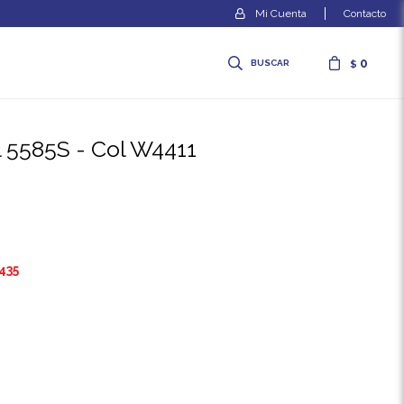
Contacto
0
$
 5585S - Col W4411
435