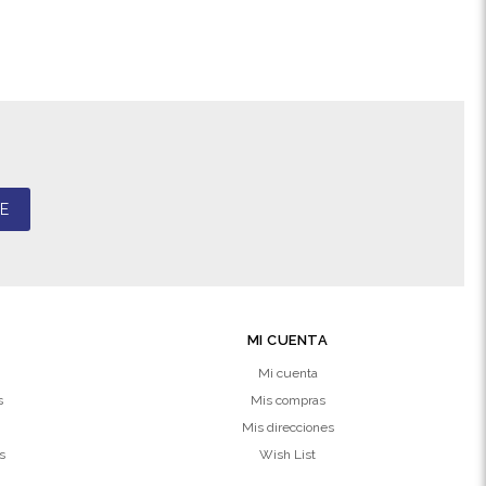
E
MI CUENTA
Mi cuenta
s
Mis compras
Mis direcciones
s
Wish List