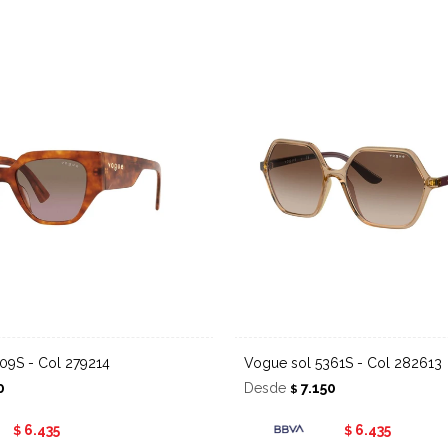
409S - Col 279214
Vogue sol 5361S - Col 282613
0
Desde
7.150
$
6.435
6.435
$
$