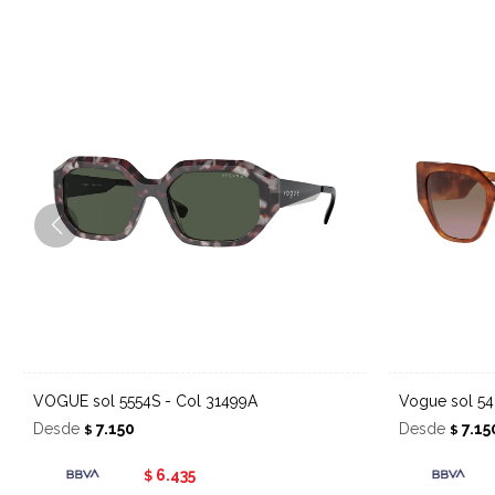
VOGUE sol 5554S - Col 31499A
Vogue sol 5
Desde
7.150
Desde
7.15
$
$
6.435
$