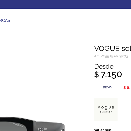
RCAS
VOGUE sol
VO5585SW65673
Desde
7.150
$
6.
$
Variantes: