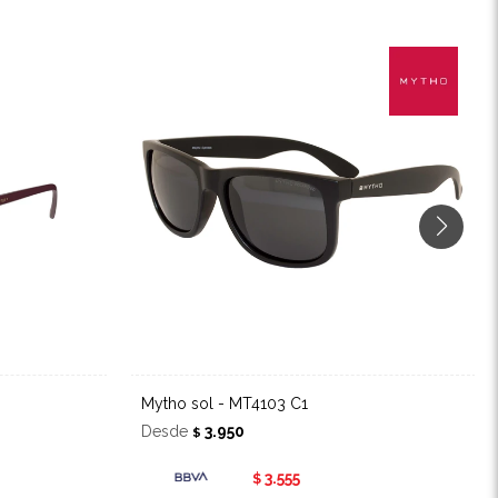
Mytho sol - MT4103 C1
Desde
3.950
$
3.555
$