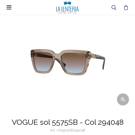

VOGUE sol 5575SB - Col 294048
VO5575SB294048