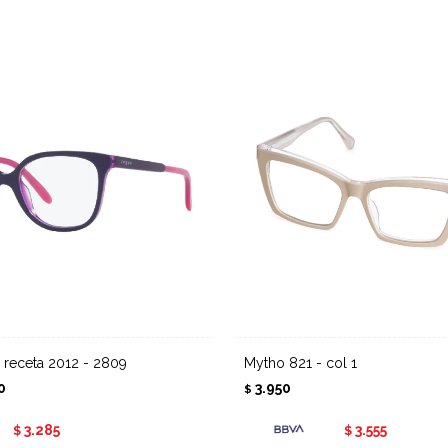
r receta 2012 - 2809
Mytho 821 - col 1
0
3.950
$
3.285
3.555
$
$