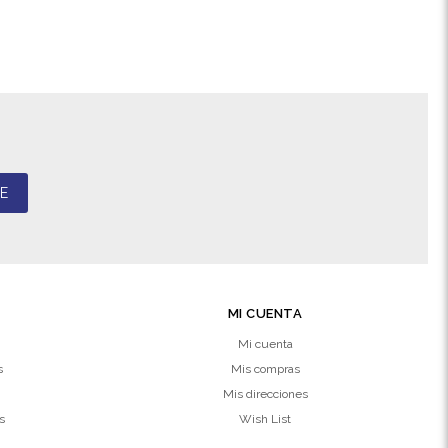
E
MI CUENTA
Mi cuenta
s
Mis compras
Mis direcciones
s
Wish List