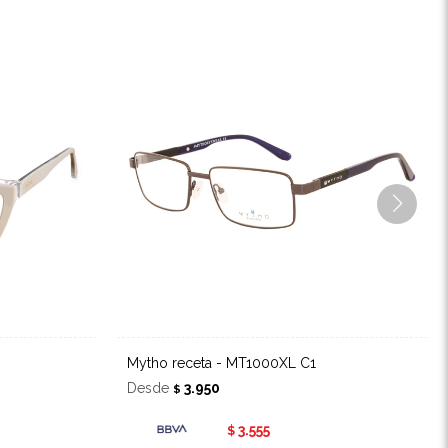
Mytho receta - MT1000XL C1
Desde
3.950
$
3.555
$