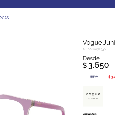
RCAS
Vogue Jun
VY20172930
Desde
3.650
$
3.
$
Variantes: