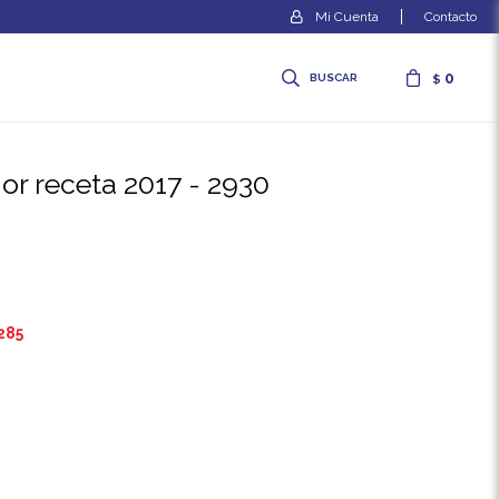
Contacto
0
$
ior receta 2017 - 2930
285