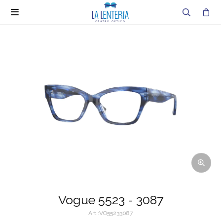

Vogue 5523 - 3087
VO55233087