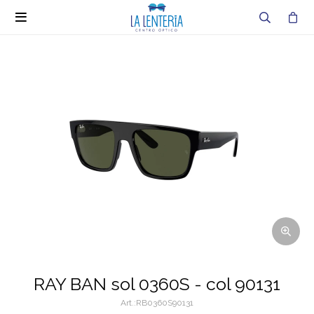

RAY BAN sol 0360S - col 90131
RB0360S90131