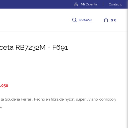
Contacto
0
$
eceta RB7232M - F691
.050
la Scuderia Ferrari. Hecho en fibra de nylon, super liviano, cómodo y
o.