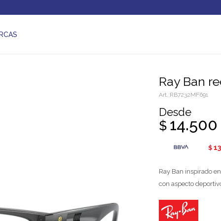
RCAS
Ray Ban r
RB7232MF691
Desde
14.500
$
13
$
Ray Ban inspirado en 
con aspecto deportiv