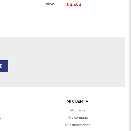
4.464
$
E
MI CUENTA
Mi cuenta
s
Mis compras
Mis direcciones