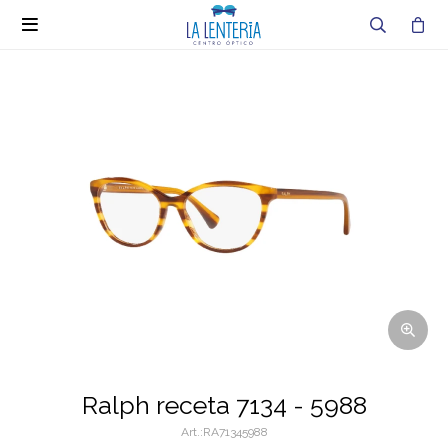

Ralph receta 7134 - 5988
RA71345988