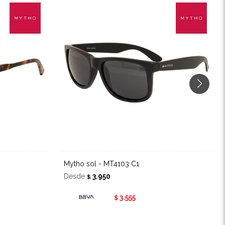
Mytho sol - MT4103 C1
Desde
3.950
$
3.555
$