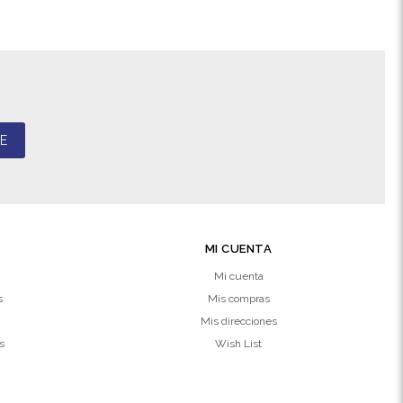
E
MI CUENTA
Mi cuenta
s
Mis compras
Mis direcciones
s
Wish List