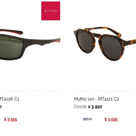
 MT4126 C1
Mytho sol - MT4121 C2
0
Desde
3.950
$
3.555
3.555
$
$