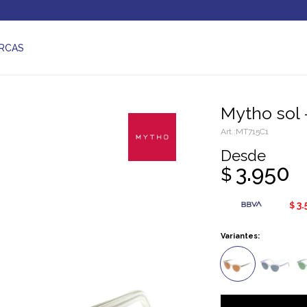
RCAS
Mytho sol
MT715C1
Desde
3.950
$
3.
$
Variantes: