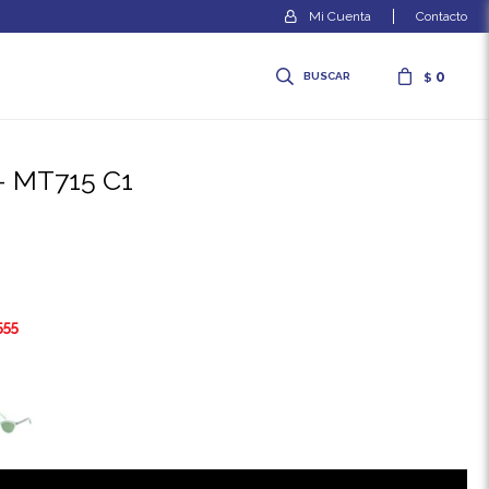
Contacto
0
$
 - MT715 C1
555