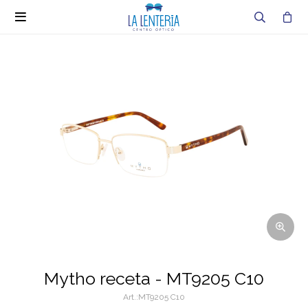

Mytho receta - MT9205 C10
MT9205 C10