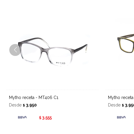
Mytho receta - MT406 C1
Mytho recet
Desde
3.950
Desde
3.95
$
$
3.555
$