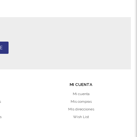
E
MI CUENTA
Mi cuenta
s
Mis compras
Mis direcciones
s
Wish List