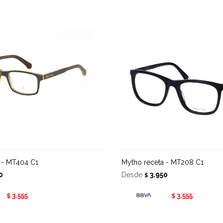
a - MT404 C1
Mytho receta - MT208 C1
0
Desde
3.950
$
3.555
3.555
$
$