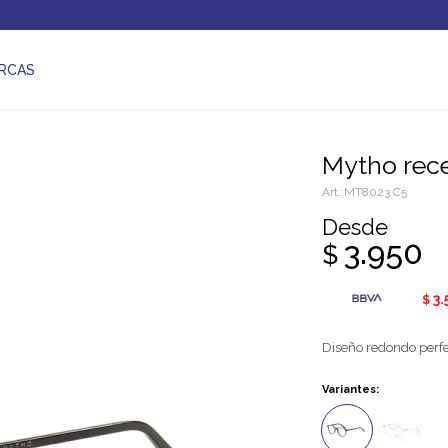
RCAS
Mytho re
MT8023 C5
Desde
3.950
$
3.
$
Diseño redondo perfec
Variantes: