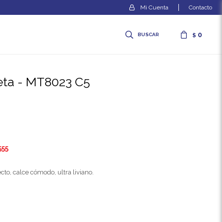
Contacto
0
$
ceta - MT8023 C5
555
to, calce cómodo, ultra liviano.