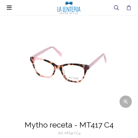

Mytho receta - MT417 C4
MT417 C4