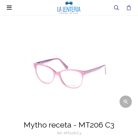

Mytho receta - MT206 C3
MT206 C3