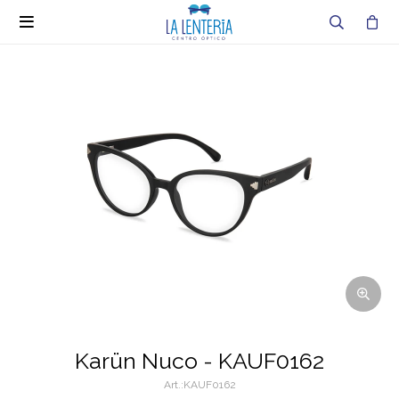

Karün Nuco - KAUF0162
KAUF0162