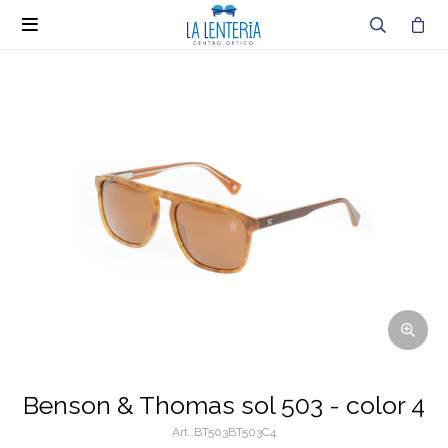

Benson & Thomas sol 503 - color 4
BT503BT503C4