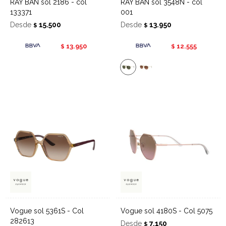
RAY BAN sol 2186 - col
RAY BAN sol 3548N - col
133371
001
Desde
15.500
Desde
13.950
$
$
13.950
12.555
$
$
Vogue sol 5361S - Col
Vogue sol 4180S - Col 5075
282613
Desde
7.150
$