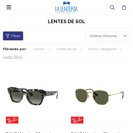

LENTES DE SOL
Recomendados
Filtrando por:
Lentes
Lentes de sol
Forma:
Hexagonal
Quitar filtros