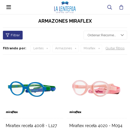

ARMAZONES MIRAFLEX
Recomendados
Quitar filtros
Filtrando por:
Lentes
Armazones
Miraflex
Miraflex receta 4008 - L127
Miraflex receta 4020 - M094