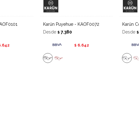
 KAOF0101
Karün Puyehue - KAOF0072
Karün 
Desde
7.380
Desde
$
6.642
6.642
$