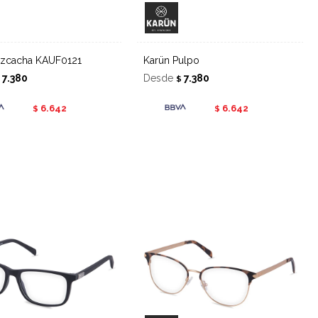
Vizcacha KAUF0121
Karün Pulpo
7.380
Desde
7.380
$
$
6.642
6.642
$
$