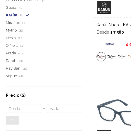
(25)
Guess
(11)
Karün
(8)
Miraflex
(8)
Karün Nuco - KA
Mytho
(86)
Desde
7.380
$
Nesta
(21)
$
O'Neill
(22)
Prada
(43)
Ralph
(21)
Ray Ban
(44)
Vogue
(48)
Precio
($)
OK