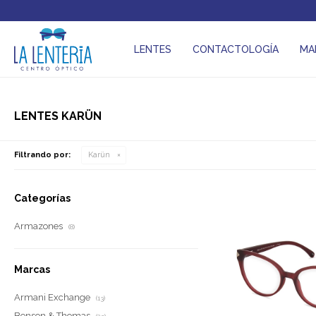
LENTES
CONTACTOLOGÍA
MA
LENTES KARÜN
Filtrando por:
Karün
Categorías
Armazones
(8)
Marcas
Armani Exchange
(13)
Benson & Thomas