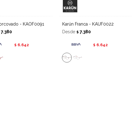
Corcovado - KAOF0091
Karün Franca - KAUF0022
7.380
Desde
7.380
$
$
6.642
6.642
$
$