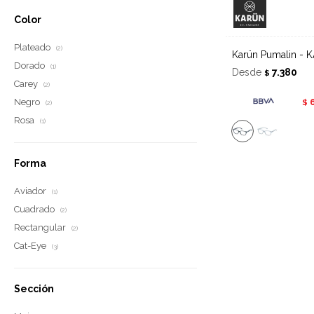
Color
Plateado
(2)
Karün Pumalin -
Dorado
(1)
Desde
7.380
$
Carey
(2)
Negro
$
(2)
Rosa
(1)
Forma
Aviador
(1)
Cuadrado
(2)
Rectangular
(2)
Cat-Eye
(3)
Sección