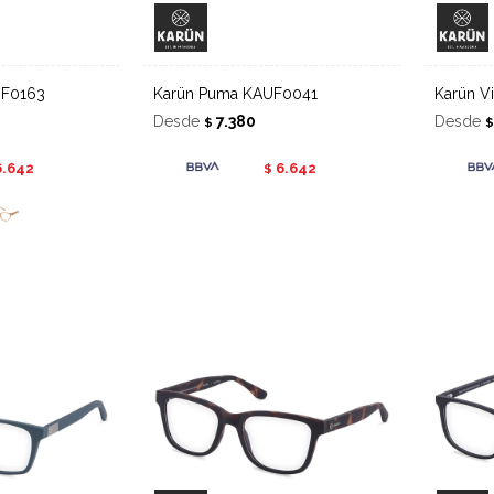
UF0163
Karün Puma KAUF0041
Karün 
Desde
7.380
Desde
$
6.642
6.642
$