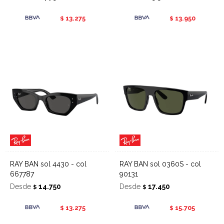
13.275
13.950
$
$
RAY BAN sol 4430 - col
RAY BAN sol 0360S - col
667787
90131
Desde
14.750
Desde
17.450
$
$
13.275
15.705
$
$