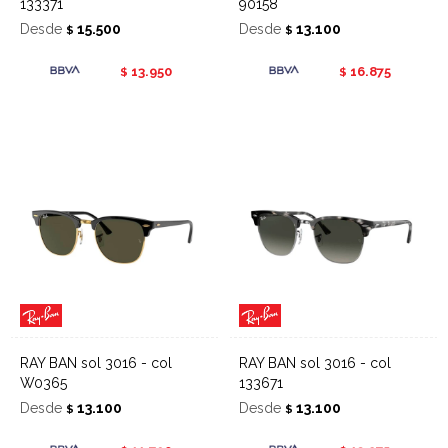
133371
90158
Desde
15.500
Desde
13.100
$
$
13.950
16.875
$
$
RAY BAN sol 3016 - col
RAY BAN sol 3016 - col
W0365
133671
Desde
13.100
Desde
13.100
$
$