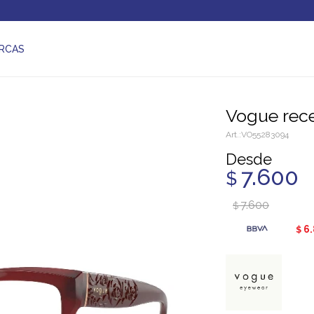
RCAS
Vogue rec
VO55283094
Desde
7.600
$
7.600
$
6
$