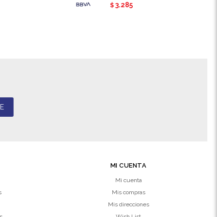
3.285
$
E
MI CUENTA
Mi cuenta
s
Mis compras
Mis direcciones
s
Wish List