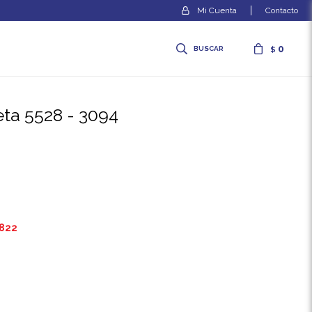
Contacto
0
$
eta 5528 - 3094
.822