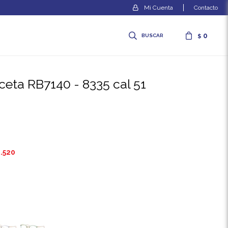
Contacto
0
$
eceta RB7140 - 8335 cal 51
.520