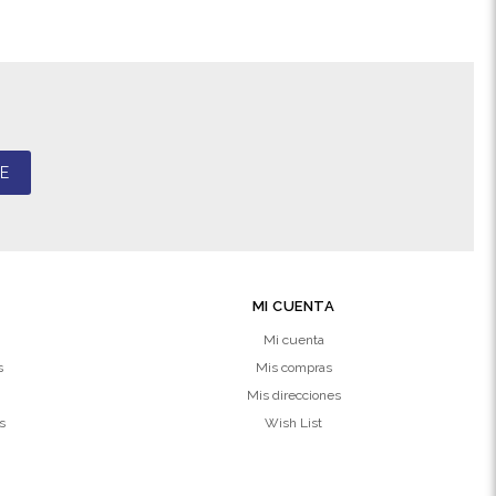
E
MI CUENTA
Mi cuenta
s
Mis compras
Mis direcciones
s
Wish List