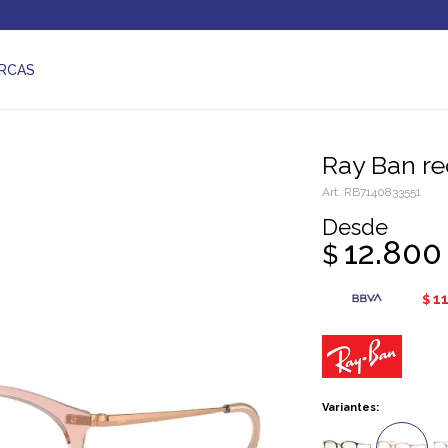
RCAS
Ray Ban r
RB7140833551
Desde
12.800
$
11
$
Variantes: