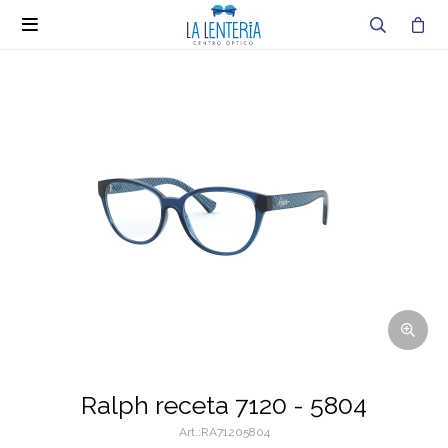

Ralph receta 7120 - 5804
RA71205804