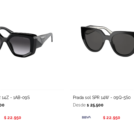
PR 14Z - 1AB-09S
Prada sol SPR 14W - 09Q-5S0
00
Desde
25.500
$
22.950
22.950
$
$