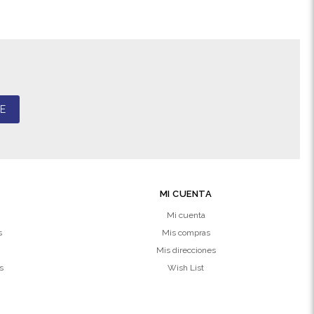
E
MI CUENTA
Mi cuenta
s
Mis compras
Mis direcciones
s
Wish List