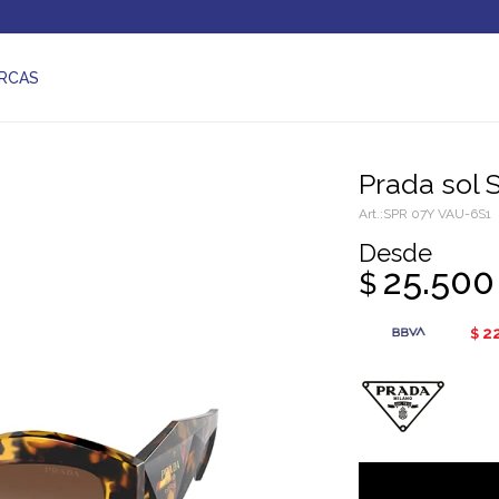
RCAS
Prada sol
SPR 07Y VAU-6S1
Desde
25.500
$
2
$