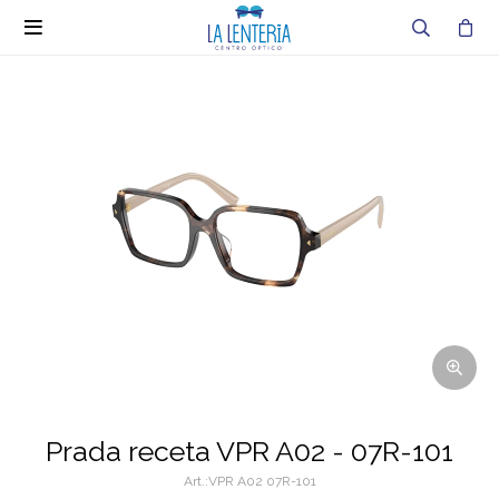

Prada receta VPR A02 - 07R-101
VPR A02 07R-101