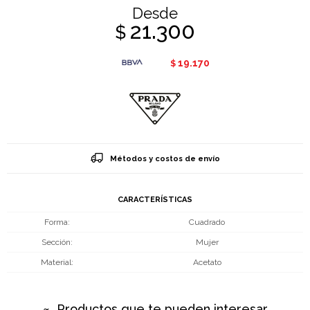
Desde
21.300
$
19.170
$
Métodos y costos de envío
CARACTERÍSTICAS
Forma
Cuadrado
Sección
Mujer
Material
Acetato
Productos que te pueden interesar