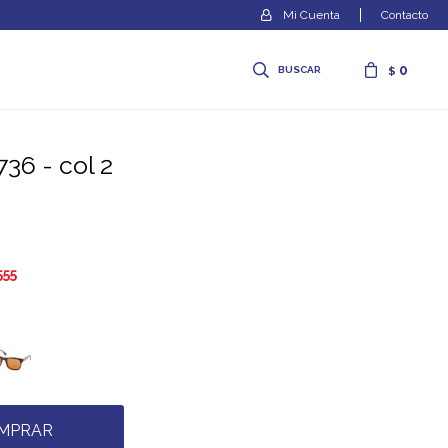
Contacto
0
$
736 - col 2
555
MPRAR