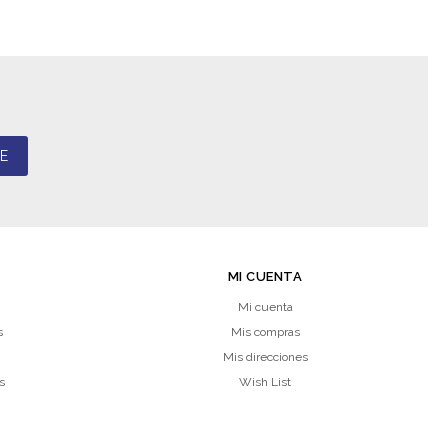
E
MI CUENTA
Mi cuenta
s
Mis compras
Mis direcciones
s
Wish List