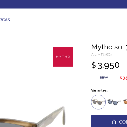
RCAS
Mytho sol 
MT736C3
3.950
$
3.
$
Variantes:
CO