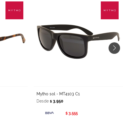
Mytho sol - MT4103 C1
Desde
3.950
$
3.555
$