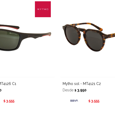
 MT4126 C1
Mytho sol - MT4121 C2
0
Desde
3.950
$
3.555
3.555
$
$