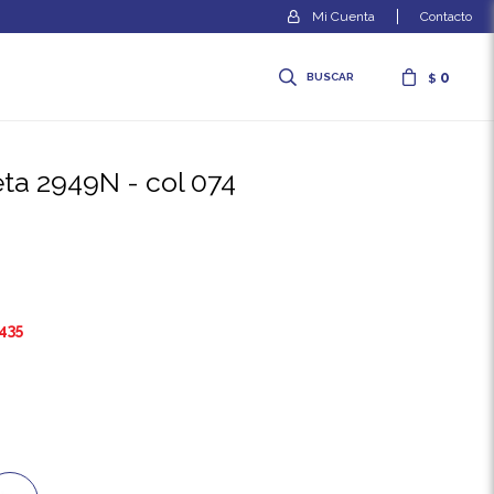
Contacto
0
$
eta 2949N - col 074
435