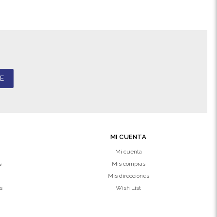
E
MI CUENTA
Mi cuenta
s
Mis compras
Mis direcciones
s
Wish List