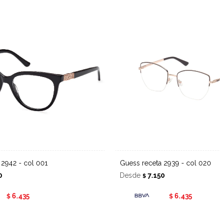
a 2942 - col 001
Guess receta 2939 - col 020
0
Desde
7.150
$
6.435
6.435
$
$