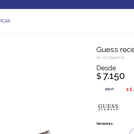
RCAS
Guess rec
GU2949N074
Desde
7.150
$
6.
$
Variantes: