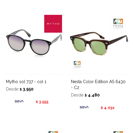
Mytho sol 737 - col 1
Nesta Color Edition AS 6430
- C2
Desde
3.950
$
Desde
4.480
$
3.555
$
4.032
$