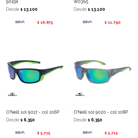
90158
W0365
Desde
13.100
Desde
13.100
$
$
16.875
11.790
$
$
O'Neill sol 9017 - col 106P
O'Neill sol 9020 - col 108P
Desde
6.350
Desde
6.350
$
$
5.715
5.715
$
$