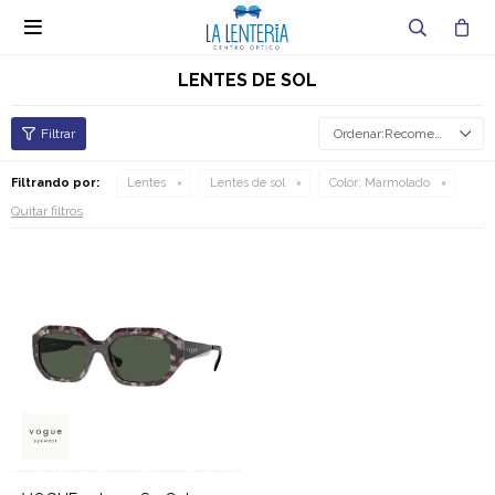

LENTES DE SOL
Recomendados
Filtrando por:
Lentes
Lentes de sol
Color:
Marmolado
Quitar filtros