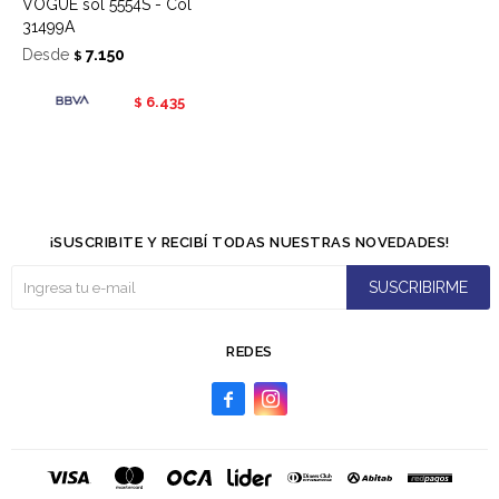
VOGUE sol 5554S - Col
31499A
Desde
7.150
$
6.435
$
¡SUSCRIBITE Y RECIBÍ TODAS NUESTRAS NOVEDADES!
SUSCRIBIRME
REDES

