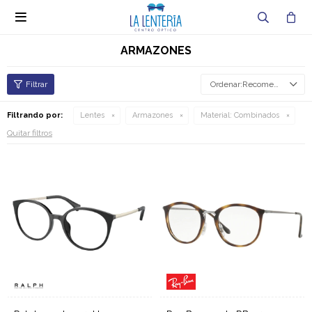

ARMAZONES
Recomendados
Filtrando por:
Lentes
Armazones
Material:
Combinados
Quitar filtros