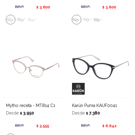
3.600
3.600
$
$
Mytho receta - MT814 C1
Karün Puma KAUF0041
Desde
3.950
Desde
7.380
$
$
3.555
6.642
$
$