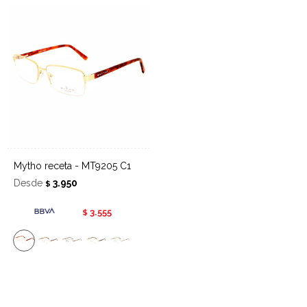
Mytho receta - MT9205 C1
Desde
3.950
$
3.555
$