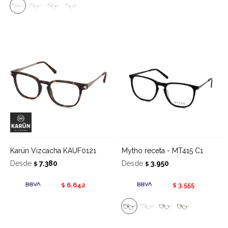
Karün Vizcacha KAUF0121
Mytho receta - MT415 C1
Desde
7.380
Desde
3.950
$
$
6.642
3.555
$
$