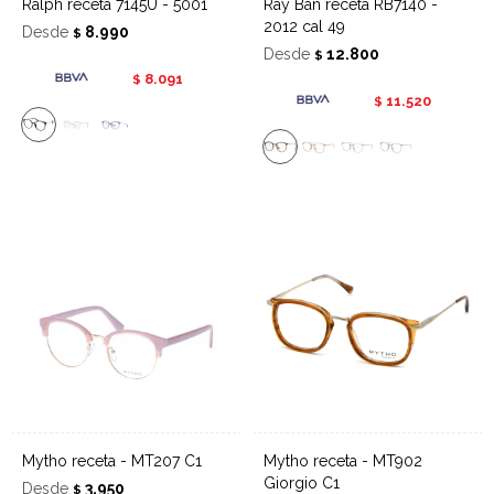
Ralph receta 7145U - 5001
Ray Ban receta RB7140 -
2012 cal 49
Desde
8.990
$
Desde
12.800
$
8.091
$
11.520
$
Mytho receta - MT207 C1
Mytho receta - MT902
Giorgio C1
Desde
3.950
$