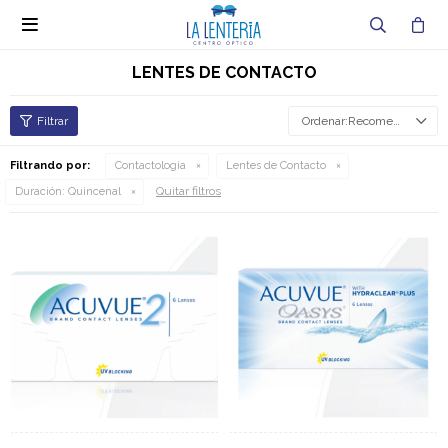

LENTES DE CONTACTO
Recomendados
Filtrando por:
Contactología
Lentes de Contacto
Quitar filtros
Duración:
Quincenal