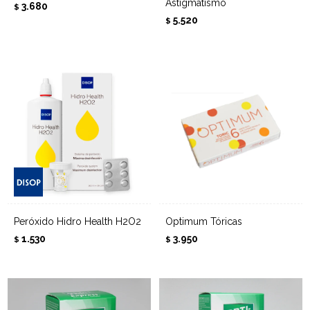
Astigmatismo
3.680
$
5.520
$
Peróxido Hidro Health H2O2
Optimum Tóricas
1.530
3.950
$
$