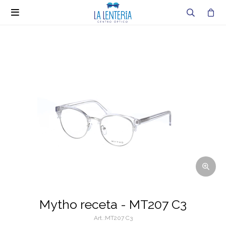

Mytho receta - MT207 C3
MT207 C3