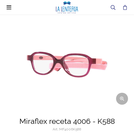

Miraflex receta 4006 - K588
MF4006K588