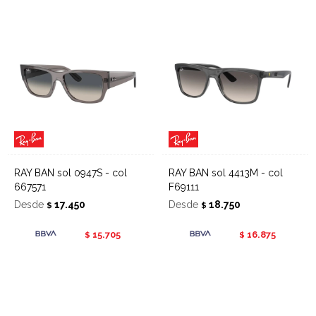
RAY BAN sol 0947S - col
RAY BAN sol 4413M - col
667571
F69111
Desde
17.450
Desde
18.750
$
$
15.705
16.875
$
$