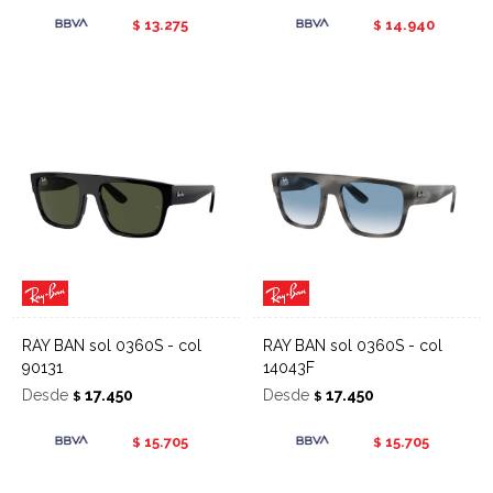
13.275
14.940
$
$
RAY BAN sol 0360S - col
RAY BAN sol 0360S - col
90131
14043F
Desde
17.450
Desde
17.450
$
$
15.705
15.705
$
$