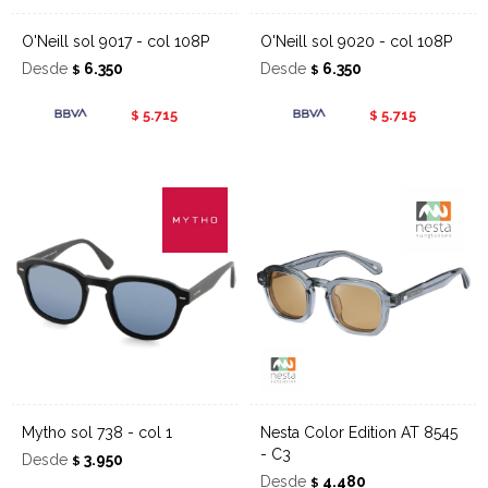
O'Neill sol 9017 - col 108P
O'Neill sol 9020 - col 108P
Desde
6.350
Desde
6.350
$
$
5.715
5.715
$
$
Mytho sol 738 - col 1
Nesta Color Edition AT 8545
- C3
Desde
3.950
$
Desde
4.480
$