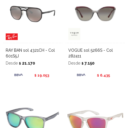
RAY BAN sol 4321CH - Col
VOGUE sol 5266S - Col
601S5J
282411
Desde
21.170
Desde
7.150
$
$
19.053
6.435
$
$