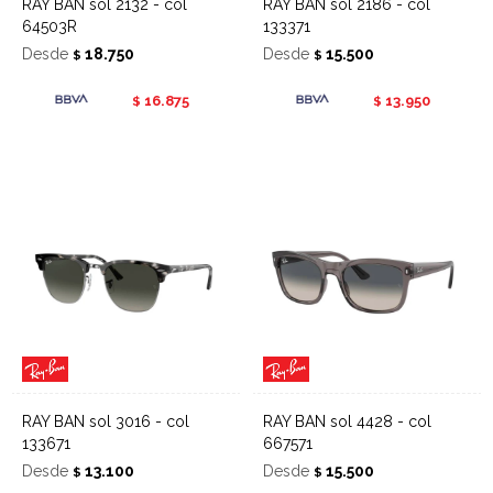
RAY BAN sol 2132 - col
RAY BAN sol 2186 - col
64503R
133371
Desde
18.750
Desde
15.500
$
$
16.875
13.950
$
$
RAY BAN sol 3016 - col
RAY BAN sol 4428 - col
133671
667571
Desde
13.100
Desde
15.500
$
$