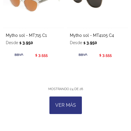
Mytho sol - MT715 C1
Mytho sol - MT4105 C4
Desde
3.950
Desde
3.950
$
$
3.555
3.555
$
$
MOSTRANDO
24
DE
28
VER MÁS