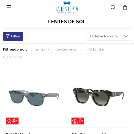

LENTES DE SOL
Recomendados
Filtrando por:
Lentes
Lentes de sol
Color:
Gris
Quitar filtros