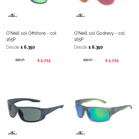
O'Neill sol Offshore - col
O'Neill sol Godrevy - col
165P
165P
Desde
6.350
Desde
6.350
$
$
5.715
5.715
$
$